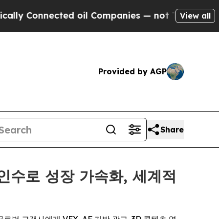
onnected oil Companies — not Taxpayers — the Ch
View all
Provided by AGP
Share
첫 인수로 성장 가속화, 세계적