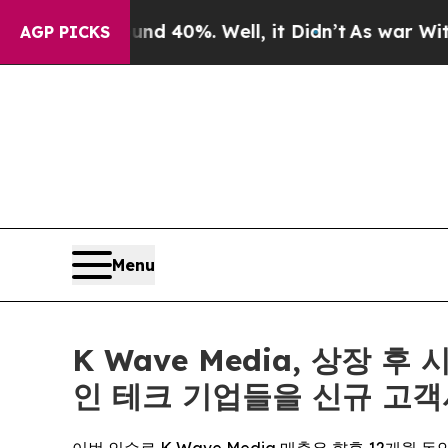
Around 40%. Well, it Didn’t
As war With Iran Dr
AGP PICKS
Menu
K Wave Media, 상장 
인 테크 기업들을 신규 고객