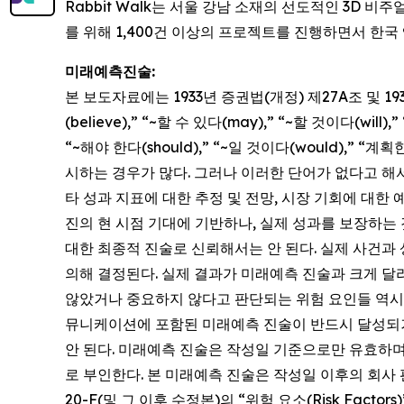
Rabbit Walk는 서울 강남 소재의 선도적인 3D 비
를 위해 1,400건 이상의 프로젝트를 진행하면서 한
미래예측진술:
본 보도자료에는 1933년 증권법(개정) 제27A조 및 
(believe),” “~할 수 있다(may),” “~할 것이다(will)
“~해야 한다(should),” “~일 것이다(would),” “
시하는 경우가 많다. 그러나 이러한 단어가 없다고 해
타 성과 지표에 대한 추정 및 전망, 시장 기회에 대한
진의 현 시점 기대에 기반하나, 실제 성과를 보장하는 
대한 최종적 진술로 신뢰해서는 안 된다. 실제 사건과
의해 결정된다. 실제 결과가 미래예측 진술과 크게 달라
않았거나 중요하지 않다고 판단되는 위험 요인들 역시 실
뮤니케이션에 포함된 미래예측 진술이 반드시 달성되거
안 된다. 미래예측 진술은 작성일 기준으로만 유효하며
로 부인한다. 본 미래예측 진술은 작성일 이후의 회사 판
20-F(및 그 이후 수정본)의 “위험 요소(Risk Facto