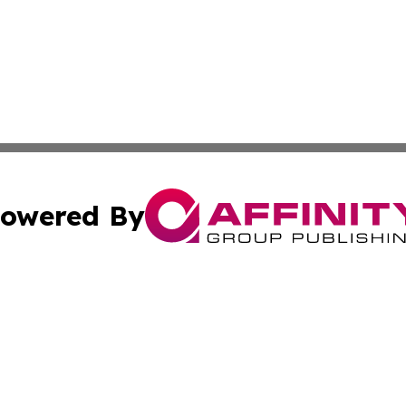
owered By
ubmit Press Release
Terms & Conditions
Copyright/DMCA
 Inc. dba Affinity Group Publishing & Alaskan Culture Dail
Cookie Settings / Your Privacy Choices