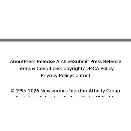
About
Press Release Archive
Submit Press Release
Terms & Conditions
Copyright/DMCA Policy
Privacy Policy
Contact
© 1995-2026 Newsmatics Inc. dba Affinity Group
Publishing & Alaskan Culture Daily. All Rights
Reserved.
Cookie Settings / Your Privacy Choices