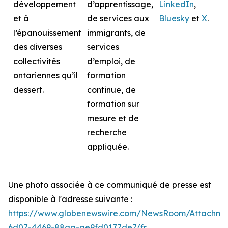
développement
d’apprentissage,
LinkedIn
,
et à
de services aux
Bluesky
et
X
.
l’épanouissement
immigrants, de
des diverses
services
collectivités
d’emploi, de
ontariennes qu’il
formation
dessert.
continue, de
formation sur
mesure et de
recherche
appliquée.
Une photo associée à ce communiqué de presse est
disponible à l'adresse suivante :
https://www.globenewswire.com/NewsRoom/Attachme
6d07-4469-88aa-ae9fd0177de7/fr