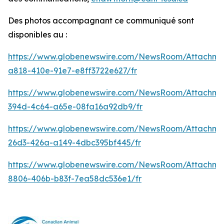
Des photos accompagnant ce communiqué sont
disponibles au :
https://www.globenewswire.com/NewsRoom/Attachm
a818-410e-91e7-e8ff3722e627/fr
https://www.globenewswire.com/NewsRoom/Attachme
394d-4c64-a65e-08fa16a92db9/fr
https://www.globenewswire.com/NewsRoom/Attachm
26d3-426a-a149-4dbc395bf445/fr
https://www.globenewswire.com/NewsRoom/Attachme
8806-406b-b83f-7ea58dc536e1/fr