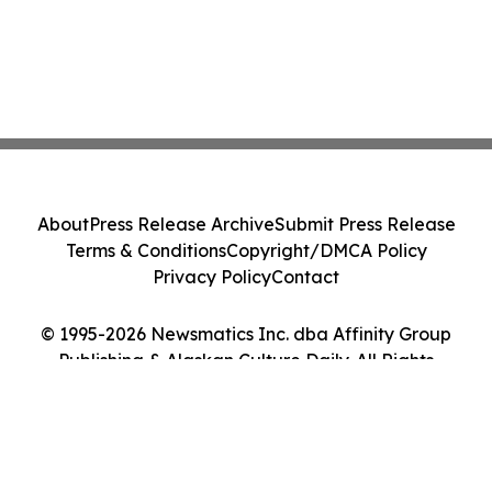
About
Press Release Archive
Submit Press Release
Terms & Conditions
Copyright/DMCA Policy
Privacy Policy
Contact
© 1995-2026 Newsmatics Inc. dba Affinity Group
Publishing & Alaskan Culture Daily. All Rights
Reserved.
Cookie Settings / Your Privacy Choices